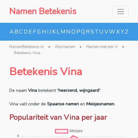
Namen Betekenis
A
B
C
D
E
F
G
H
I
J
K
L
M
N
O
P
Q
R
S
T
U
V
W
X
Y
Z
NamenBetekenis.nl
»
Alle namen
»
Namen met een V
»
Betekenis Vina
Betekenis Vina
De naam
Vina
betekent "
heersend, wijngaard
".
Vina valt onder de
Spaanse namen
en
Meisjesnamen
.
Populariteit van Vina per jaar