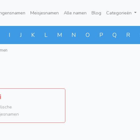
ongensnamen
Meisjesnamen
Alle namen
Blog
Categorieën
I
J
K
L
M
N
O
P
Q
R
amen
i
ëlische
jesnamen