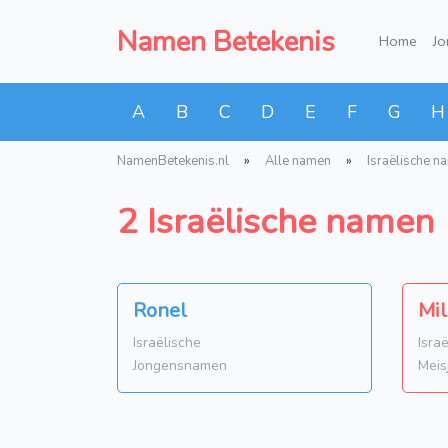
Namen Betekenis
Home
J
A
B
C
D
E
F
G
H
NamenBetekenis.nl
»
Alle namen
»
Israëlische n
2 Israëlische namen
Ronel
Mil
Israëlische
Isra
Jongensnamen
Meis