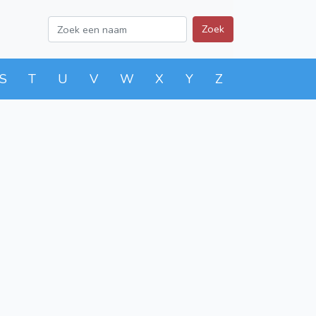
Zoek
S
T
U
V
W
X
Y
Z