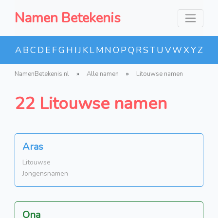
Namen Betekenis
A
B
C
D
E
F
G
H
I
J
K
L
M
N
O
P
Q
R
S
T
U
V
W
X
Y
Z
NamenBetekenis.nl
»
Alle namen
»
Litouwse namen
22 Litouwse namen
Aras
Litouwse
Jongensnamen
Ona