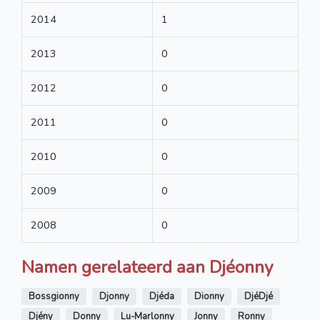
2014
1
2013
0
2012
0
2011
0
2010
0
2009
0
2008
0
Namen gerelateerd aan Djéonny
Bossgionny
Djonny
Djéda
Dionny
DjéDjé
Djény
Donny
Lu-Marlonny
Jonny
Ronny