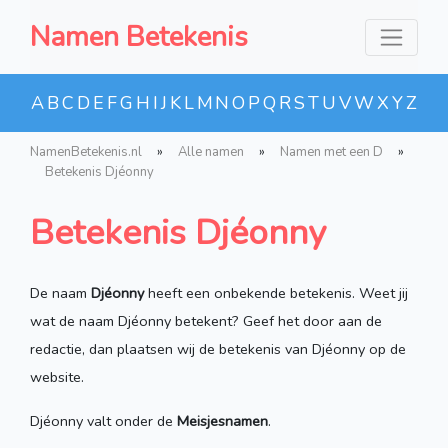
Namen Betekenis
A
B
C
D
E
F
G
H
I
J
K
L
M
N
O
P
Q
R
S
T
U
V
W
X
Y
Z
NamenBetekenis.nl
»
Alle namen
»
Namen met een D
»
Betekenis Djéonny
Betekenis Djéonny
De naam
Djéonny
heeft een onbekende betekenis. Weet jij
wat de naam Djéonny betekent? Geef het door aan de
redactie, dan plaatsen wij de betekenis van Djéonny op de
website.
Djéonny valt onder de
Meisjesnamen
.