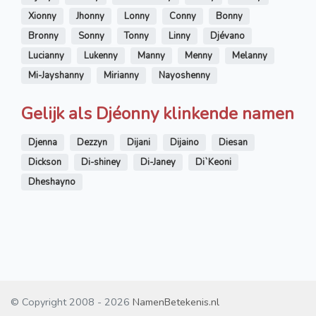
Xionny
Jhonny
Lonny
Conny
Bonny
Bronny
Sonny
Tonny
Linny
Djévano
Lucianny
Lukenny
Manny
Menny
Melanny
Mi-Jayshanny
Mirianny
Nayoshenny
Gelijk als Djéonny klinkende namen
Djenna
Dezzyn
Dijani
Dijaino
Diesan
Dickson
Di-shiney
Di-Janey
Di`Keoni
Dheshayno
© Copyright 2008 - 2026
NamenBetekenis.nl