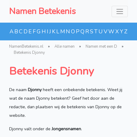
Namen Betekenis
A
B
C
D
E
F
G
H
I
J
K
L
M
N
O
P
Q
R
S
T
U
V
W
X
Y
Z
NamenBetekenis.nl
»
Alle namen
»
Namen met een D
»
Betekenis Djonny
Betekenis Djonny
De naam
Djonny
heeft een onbekende betekenis. Weet jij
wat de naam Djonny betekent? Geef het door aan de
redactie, dan plaatsen wij de betekenis van Djonny op de
website.
Djonny valt onder de
Jongensnamen
.