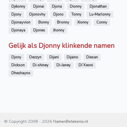
Djéonny
Djonai
Djona
Dionny
Djonathan
Djony
Djonovhy
Djono
Tonny
Lu-Marlonny
Djonayvion
Bonny
Bronny
Xionny
Conny
Djonaya
Djones
Jhonny
Gelijk als Djonny klinkende namen
Djony
Dezzyn
Dijani
Dijaino
Diesan
Dickson
Di-shiney
Di-Janey
Di`Keoni
Dheshayno
© Copyright 2008 - 2026
NamenBetekenis.nl