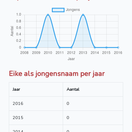
Eike als jongensnaam per jaar
Jaar
Aantal
2016
0
2015
0
2014
0