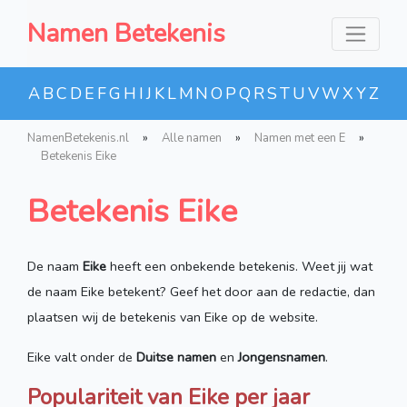
Namen Betekenis
A
B
C
D
E
F
G
H
I
J
K
L
M
N
O
P
Q
R
S
T
U
V
W
X
Y
Z
NamenBetekenis.nl
»
Alle namen
»
Namen met een E
»
Betekenis Eike
Betekenis Eike
De naam
Eike
heeft een onbekende betekenis. Weet jij wat
de naam Eike betekent? Geef het door aan de redactie, dan
plaatsen wij de betekenis van Eike op de website.
Eike valt onder de
Duitse namen
en
Jongensnamen
.
Populariteit van Eike per jaar