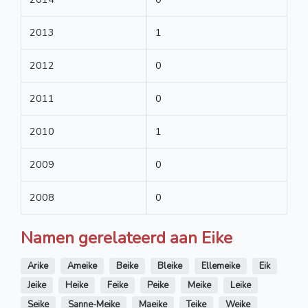
2013
1
2012
0
2011
0
2010
1
2009
0
2008
0
Namen gerelateerd aan Eike
Arike
Ameike
Beike
Bleike
Ellemeike
Eik
Jeike
Heike
Feike
Peike
Meike
Leike
Seike
Sanne-Meike
Maeike
Teike
Weike