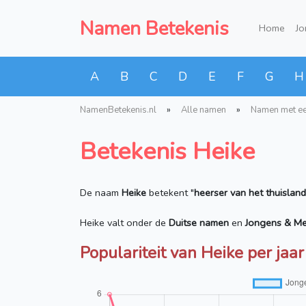
Namen Betekenis
Home
J
A
B
C
D
E
F
G
H
NamenBetekenis.nl
»
Alle namen
»
Namen met e
Betekenis Heike
De naam
Heike
betekent "
heerser van het thuisland
Heike valt onder de
Duitse namen
en
Jongens & Me
Populariteit van Heike per jaar