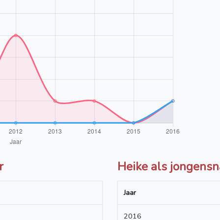
r
Heike als jongensn
Jaar
2016