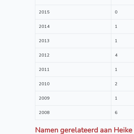
2015
0
2014
1
2013
1
2012
4
2011
1
2010
2
2009
1
2008
6
Namen gerelateerd aan Heike