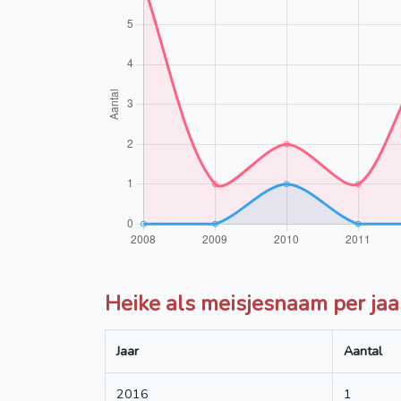
Heike als meisjesnaam per jaa
Jaar
Aantal
2016
1