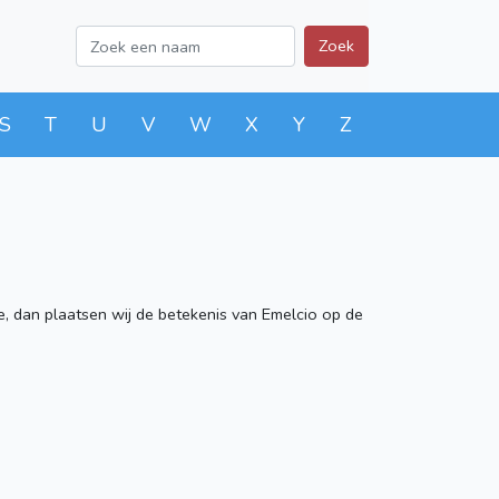
Zoek
S
T
U
V
W
X
Y
Z
, dan plaatsen wij de betekenis van Emelcio op de