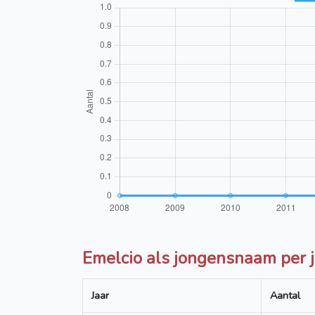
Emelcio als jongensnaam per j
Jaar
Aantal