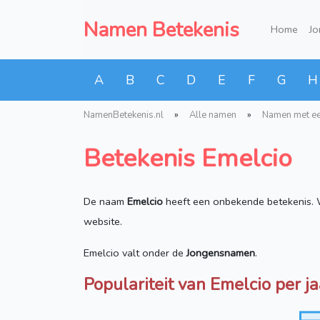
Namen Betekenis
Home
J
A
B
C
D
E
F
G
H
NamenBetekenis.nl
»
Alle namen
»
Namen met ee
Betekenis Emelcio
De naam
Emelcio
heeft een onbekende betekenis. W
website.
Emelcio valt onder de
Jongensnamen
.
Populariteit van Emelcio per ja