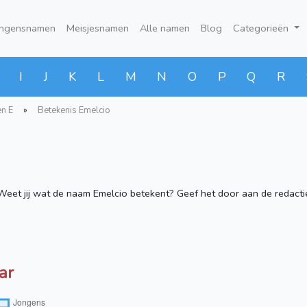
ongensnamen
Meisjesnamen
Alle namen
Blog
Categorieën
I
J
K
L
M
N
O
P
Q
R
n E
»
Betekenis Emelcio
eet jij wat de naam Emelcio betekent? Geef het door aan de redactie
ar