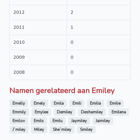
2012
2
2011
1
2010
0
2009
0
2008
0
Namen gerelateerd aan Emiley
Emelly
Emely
Emila
Emili
Emilia
Emilie
Emmily
Emylee
Demiley
Deshamiley
Emilena
Emilov
Emils
Emilu
Jaymiley
Jaimiley
J`miley
Miley
She`miley
Smiley