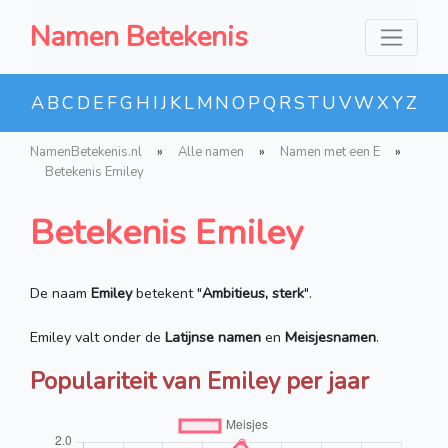
Namen Betekenis
A
B
C
D
E
F
G
H
I
J
K
L
M
N
O
P
Q
R
S
T
U
V
W
X
Y
Z
NamenBetekenis.nl
»
Alle namen
»
Namen met een E
»
Betekenis Emiley
Betekenis Emiley
De naam
Emiley
betekent "
Ambitieus, sterk
".
Emiley valt onder de
Latijnse namen
en
Meisjesnamen
.
Populariteit van Emiley per jaar