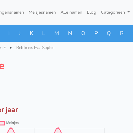
ongensnamen
Meisjesnamen
Alle namen
Blog
Categorieën
I
J
K
L
M
N
O
P
Q
R
n E
»
Betekenis Eva-Sophie
e
r jaar