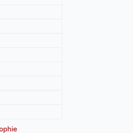
ophie