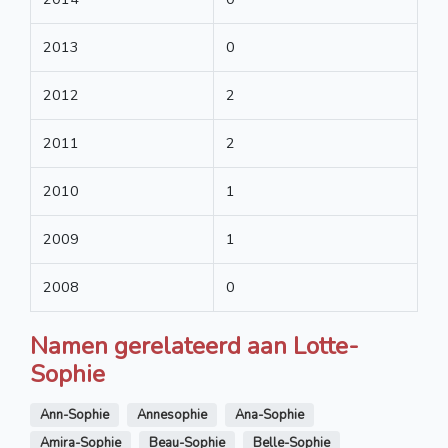
2013
0
2012
2
2011
2
2010
1
2009
1
2008
0
Namen gerelateerd aan Lotte-
Sophie
Ann-Sophie
Annesophie
Ana-Sophie
Amira-Sophie
Beau-Sophie
Belle-Sophie