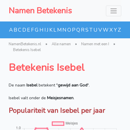
Namen Betekenis
A
B
C
D
E
F
G
H
I
J
K
L
M
N
O
P
Q
R
S
T
U
V
W
X
Y
Z
NamenBetekenis.nl
»
Alle namen
»
Namen met een I
»
Betekenis Isebel
Betekenis Isebel
De naam
Isebel
betekent "
gewijd aan God
".
Isebel valt onder de
Meisjesnamen
.
Populariteit van Isebel per jaar