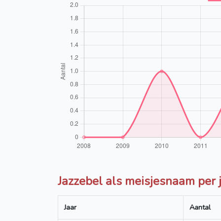
Jazzebel als meisjesnaam per 
Jaar
Aantal