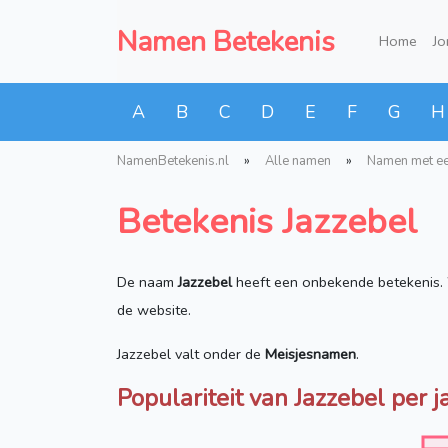
Namen Betekenis
Home
J
A
B
C
D
E
F
G
H
NamenBetekenis.nl
»
Alle namen
»
Namen met ee
Betekenis Jazzebel
De naam
Jazzebel
heeft een onbekende betekenis. W
de website.
Jazzebel valt onder de
Meisjesnamen
.
Populariteit van Jazzebel per j