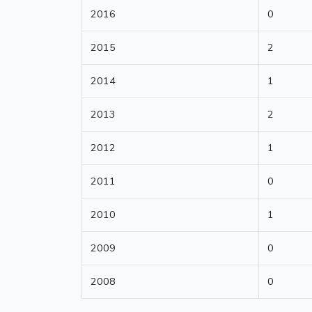
2016
0
2015
2
2014
1
2013
2
2012
1
2011
0
2010
1
2009
0
2008
0