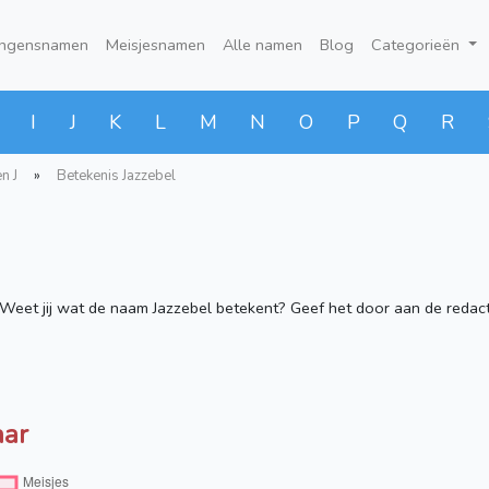
ongensnamen
Meisjesnamen
Alle namen
Blog
Categorieën
I
J
K
L
M
N
O
P
Q
R
n J
»
Betekenis Jazzebel
eet jij wat de naam Jazzebel betekent? Geef het door aan de redacti
aar