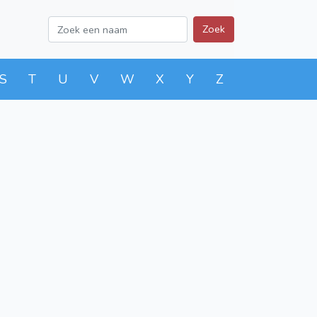
Zoek
S
T
U
V
W
X
Y
Z