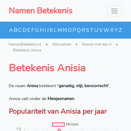
Namen Betekenis
A
B
C
D
E
F
G
H
I
J
K
L
M
N
O
P
Q
R
S
T
U
V
W
X
Y
Z
NamenBetekenis.nl
»
Alle namen
»
Namen met een A
»
Betekenis Anisia
Betekenis Anisia
De naam
Anisia
betekent "
genadig, stijl, bevoorrecht
".
Anisia valt onder de
Meisjesnamen
.
Populariteit van Anisia per jaar