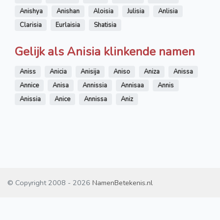
Anishya
Anishan
Aloisia
Julisia
Anlisia
Clarisia
Eurlaisia
Shatisia
Gelijk als Anisia klinkende namen
Aniss
Anicia
Anisija
Aniso
Aniza
Anissa
Annice
Anisa
Annissia
Annisaa
Annis
Anissia
Anice
Annissa
Aniz
© Copyright 2008 - 2026
NamenBetekenis.nl
Contact
/
Disclaimer
/
Cookies