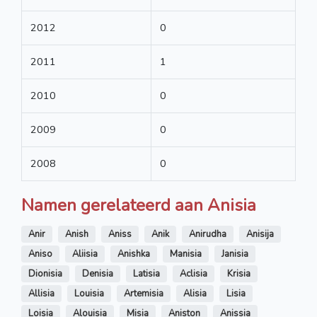
2012
0
2011
1
2010
0
2009
0
2008
0
Namen gerelateerd aan Anisia
Anir
Anish
Aniss
Anik
Anirudha
Anisija
Aniso
Aliisia
Anishka
Manisia
Janisia
Dionisia
Denisia
Latisia
Aclisia
Krisia
Allisia
Louisia
Artemisia
Alisia
Lisia
Loisia
Alouisia
Misia
Aniston
Anissia