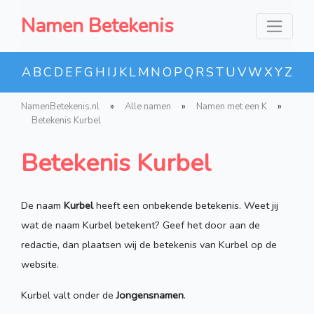
Namen Betekenis
A
B
C
D
E
F
G
H
I
J
K
L
M
N
O
P
Q
R
S
T
U
V
W
X
Y
Z
NamenBetekenis.nl
»
Alle namen
»
Namen met een K
»
Betekenis Kurbel
Betekenis Kurbel
De naam
Kurbel
heeft een onbekende betekenis. Weet jij
wat de naam Kurbel betekent? Geef het door aan de
redactie, dan plaatsen wij de betekenis van Kurbel op de
website.
Kurbel valt onder de
Jongensnamen
.