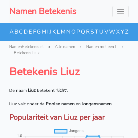
Namen Betekenis
A
B
C
D
E
F
G
H
I
J
K
L
M
N
O
P
Q
R
S
T
U
V
W
X
Y
Z
NamenBetekenis.nl
»
Alle namen
»
Namen met een L
»
Betekenis Liuz
Betekenis Liuz
De naam
Liuz
betekent "
licht
".
Liuz valt onder de
Poolse namen
en
Jongensnamen
.
Populariteit van Liuz per jaar