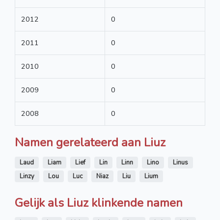
2012
0
2011
0
2010
0
2009
0
2008
0
Namen gerelateerd aan Liuz
Laud
Liam
Lief
Lin
Linn
Lino
Linus
Linzy
Lou
Luc
Niaz
Liu
Lium
Gelijk als Liuz klinkende namen