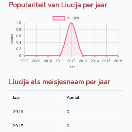
Populariteit van Liucija per jaar
Liucija als meisjesnaam per jaar
Jaar
Aantal
2016
0
2015
0