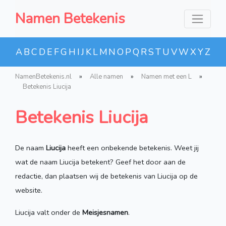
Namen Betekenis
A
B
C
D
E
F
G
H
I
J
K
L
M
N
O
P
Q
R
S
T
U
V
W
X
Y
Z
NamenBetekenis.nl
»
Alle namen
»
Namen met een L
»
Betekenis Liucija
Betekenis Liucija
De naam
Liucija
heeft een onbekende betekenis. Weet jij
wat de naam Liucija betekent? Geef het door aan de
redactie, dan plaatsen wij de betekenis van Liucija op de
website.
Liucija valt onder de
Meisjesnamen
.