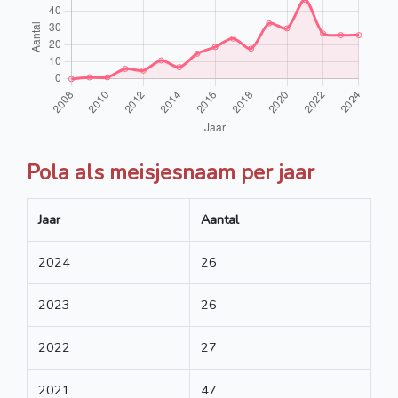
Pola als meisjesnaam per jaar
Jaar
Aantal
2024
26
2023
26
2022
27
2021
47