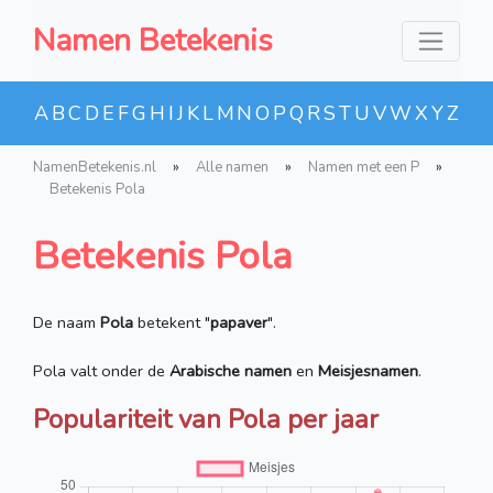
Namen Betekenis
A
B
C
D
E
F
G
H
I
J
K
L
M
N
O
P
Q
R
S
T
U
V
W
X
Y
Z
NamenBetekenis.nl
»
Alle namen
»
Namen met een P
»
Betekenis Pola
Betekenis Pola
De naam
Pola
betekent "
papaver
".
Pola valt onder de
Arabische namen
en
Meisjesnamen
.
Populariteit van Pola per jaar