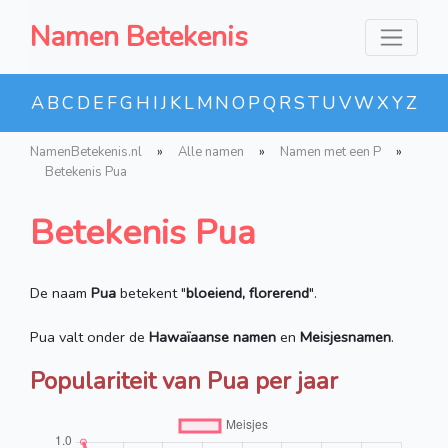
Namen Betekenis
A
B
C
D
E
F
G
H
I
J
K
L
M
N
O
P
Q
R
S
T
U
V
W
X
Y
Z
NamenBetekenis.nl
»
Alle namen
»
Namen met een P
»
Betekenis Pua
Betekenis Pua
De naam
Pua
betekent "
bloeiend, florerend
".
Pua valt onder de
Hawaïaanse namen
en
Meisjesnamen
.
Populariteit van Pua per jaar