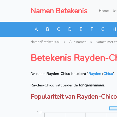
Namen Betekenis
Home
J
A
B
C
D
E
F
G
H
NamenBetekenis.nl
»
Alle namen
»
Namen met e
Betekenis Rayden-C
De naam
Rayden-Chico
betekent "
Rayden
+
Chico
".
Rayden-Chico valt onder de
Jongensnamen
.
Populariteit van Rayden-Chico 