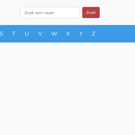
Zoek
S
T
U
V
W
X
Y
Z