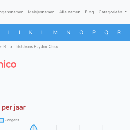
ongensnamen
Meisjesnamen
Alle namen
Blog
Categorieën
I
J
K
L
M
N
O
P
Q
R
en R
»
Betekenis Rayden-Chico
hico
per jaar