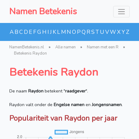
Namen Betekenis
A
B
C
D
E
F
G
H
I
J
K
L
M
N
O
P
Q
R
S
T
U
V
W
X
Y
Z
NamenBetekenis.nl
»
Alle namen
»
Namen met een R
»
Betekenis Raydon
Betekenis Raydon
De naam
Raydon
betekent "
raadgever
".
Raydon valt onder de
Engelse namen
en
Jongensnamen
.
Populariteit van Raydon per jaar