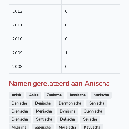
2012
0
2011
0
2010
0
2009
1
2008
0
Namen gerelateerd aan Anischa
Anish
Aniss
Zanischa
Jennischa
Nanischa
Danischa
Denischa
Darmonischa
Sanischa
Djenischa
Menischa
Dynischa
Glennischa
Dienischa
Sahtischa
Dalischa
Selischa
Millischa
Saleischa
Myraischa
Kaylischa