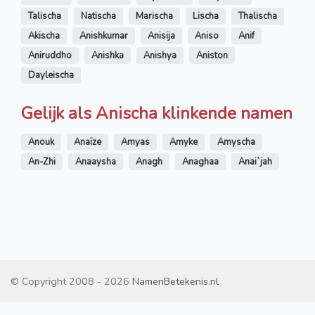
Talischa
Natischa
Marischa
Lischa
Thalischa
Akischa
Anishkumar
Anisija
Aniso
Anif
Aniruddho
Anishka
Anishya
Aniston
Dayleischa
Gelijk als Anischa klinkende namen
Anouk
Anaïze
Amyas
Amyke
Amyscha
An-Zhi
Anaaysha
Anagh
Anaghaa
Anai`jah
© Copyright 2008 - 2026
NamenBetekenis.nl