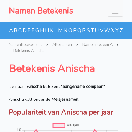
Namen Betekenis
A
B
C
D
E
F
G
H
I
J
K
L
M
N
O
P
Q
R
S
T
U
V
W
X
Y
Z
NamenBetekenis.nl
»
Alle namen
»
Namen met een A
»
Betekenis Anischa
Betekenis Anischa
De naam
Anischa
betekent "
aangename compaan
".
Anischa valt onder de
Meisjesnamen
.
Populariteit van Anischa per jaar