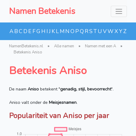
Namen Betekenis
A
B
C
D
E
F
G
H
I
J
K
L
M
N
O
P
Q
R
S
T
U
V
W
X
Y
Z
NamenBetekenis.nl
»
Alle namen
»
Namen met een A
»
Betekenis Aniso
Betekenis Aniso
De naam
Aniso
betekent "
genadig, stijl, bevoorrecht
".
Aniso valt onder de
Meisjesnamen
.
Populariteit van Aniso per jaar