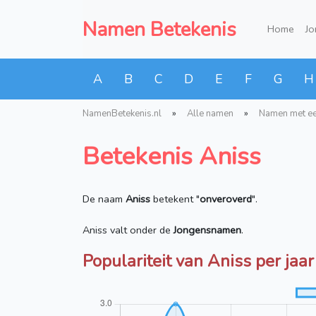
Namen Betekenis
Home
J
A
B
C
D
E
F
G
H
NamenBetekenis.nl
»
Alle namen
»
Namen met e
Betekenis Aniss
De naam
Aniss
betekent "
onveroverd
".
Aniss valt onder de
Jongensnamen
.
Populariteit van Aniss per jaar