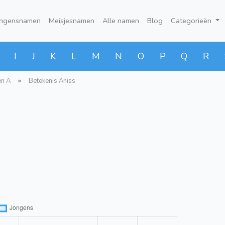
ongensnamen
Meisjesnamen
Alle namen
Blog
Categorieën
I
J
K
L
M
N
O
P
Q
R
en A
»
Betekenis Aniss