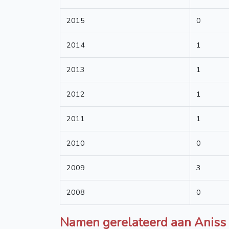
2015
0
2014
1
2013
1
2012
1
2011
1
2010
0
2009
3
2008
0
Namen gerelateerd aan Aniss