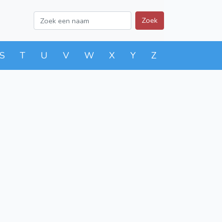
Zoek
S
T
U
V
W
X
Y
Z