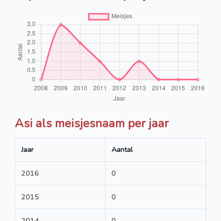
Asi als meisjesnaam per jaar
Jaar
Aantal
2016
0
2015
0
2014
0