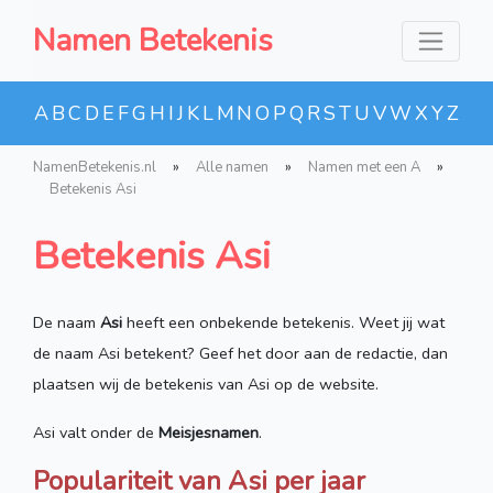
Namen Betekenis
A
B
C
D
E
F
G
H
I
J
K
L
M
N
O
P
Q
R
S
T
U
V
W
X
Y
Z
NamenBetekenis.nl
»
Alle namen
»
Namen met een A
»
Betekenis Asi
Betekenis Asi
De naam
Asi
heeft een onbekende betekenis. Weet jij wat
de naam Asi betekent? Geef het door aan de redactie, dan
plaatsen wij de betekenis van Asi op de website.
Asi valt onder de
Meisjesnamen
.
Populariteit van Asi per jaar