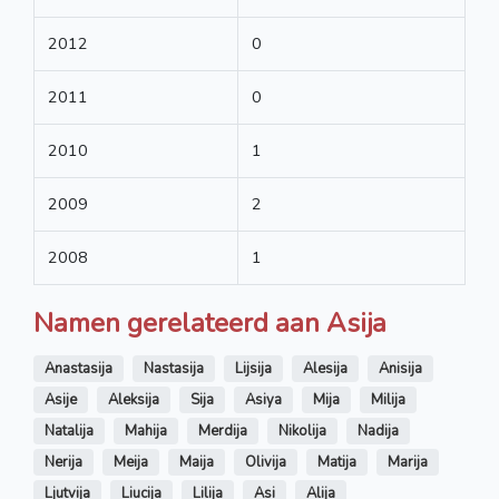
2012
0
2011
0
2010
1
2009
2
2008
1
Namen gerelateerd aan Asija
Anastasija
Nastasija
Lijsija
Alesija
Anisija
Asije
Aleksija
Sija
Asiya
Mija
Milija
Natalija
Mahija
Merdija
Nikolija
Nadija
Nerija
Meija
Maija
Olivija
Matija
Marija
Ljutvija
Liucija
Lilija
Asi
Alija