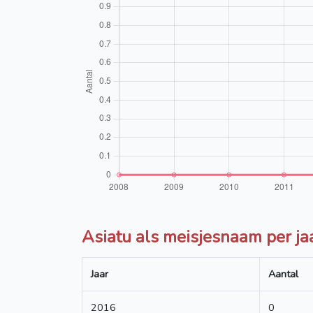
Asiatu als meisjesnaam per ja
Jaar
Aantal
2016
0