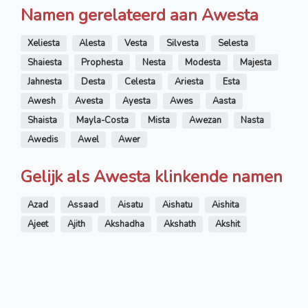
Namen gerelateerd aan Awesta
Xeliesta
Alesta
Vesta
Silvesta
Selesta
Shaiesta
Prophesta
Nesta
Modesta
Majesta
Jahnesta
Desta
Celesta
Ariesta
Esta
Awesh
Avesta
Ayesta
Awes
Aasta
Shaista
Mayla-Costa
Mista
Awezan
Nasta
Awedis
Awel
Awer
Gelijk als Awesta klinkende namen
Azad
Assaad
Aisatu
Aishatu
Aishita
Ajeet
Ajith
Akshadha
Akshath
Akshit