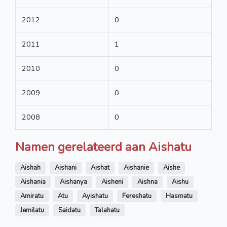
2012
0
2011
1
2010
0
2009
0
2008
0
Namen gerelateerd aan Aishatu
Aishah
Aishani
Aishat
Aishanie
Aishe
Aishania
Aishanya
Aisheni
Aishna
Aishu
Amiratu
Atu
Ayishatu
Fereshatu
Hasmatu
Jemilatu
Saidatu
Talahatu