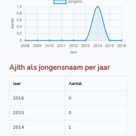
Ajith als jongensnaam per jaar
Jaar
Aantal
2016
0
2015
0
2014
1