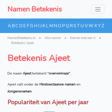
Namen Betekenis
A
B
C
D
E
F
G
H
I
J
K
L
M
N
O
P
Q
R
S
T
U
V
W
X
Y
Z
NamenBetekenis.nl
»
Alle namen
»
Namen met een A
»
Betekenis Ajeet
Betekenis Ajeet
De naam
Ajeet
betekent "
overwinnaar
".
Ajeet valt onder de
Hindoestaanse namen
en
Jongensnamen
.
Populariteit van Ajeet per jaar