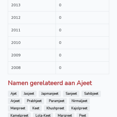
2013
0
2012
0
2011
0
2010
0
2009
0
2008
0
Namen gerelateerd aan Ajeet
Ajet
Jasjeet
Japmanjeet
Sanjeet
Sahibjeet
Arjeet
Prabhjeet
Paramjeet
Nirmaljeet
Manpreet
Keet
Khushpreet
Kajolpreet
Kamelpreet
Lola-Keet
Margreet
Peet