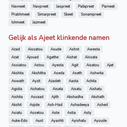
Navneet
Navpreet
Jaspreet
Palkpreet
Parneet
Prabhmeet
Simarpreet
Skeet
Sonampreet
Ishmeet
Jazmeet
Gelijk als Ajeet klinkende namen
Azad
Aissatou
Asude
Ashot
Awesta
Azat
Ajouad
Agathe
Aishat
Aïssata
Assiatou
Astou
Ayesta
Agit
Aisatou
Ajet
Akshita
Akshitha
Aseda
Aseth
Ashwita
Aswath
Ayzit
Azadeh
Aasta
Achita
Agidia
Aichatou
Aisata
Aisatu
Aishatu
Aishita
Assaad
Ajith
Akshadha
Akshath
Akshit
Aqide
Ash-Had
Ashadeeya
Ashed
Asiatu
Assetou
Aste
Astia
Asty
Auke-Edo
Aust
Ayashti
Ayishatu
Aysude